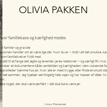
OLIVIA PAKKEN
 hvor familiekaos og kærlighed mødes
til familier og gravide
sessionen handler om at være lige dér, hvor du er – midt i alt det smukke, ka
 som familielivet er fyldt med.
kabt til at fange det ægte og levende i jeres relationer – og særligt fin, hvi
 ønsker at dokumentere både ventetiden og kærligheden i den voksende fam
tage billeder hjemme hos jer, hvor alle er mest trygge, eller finde et smukt s
er det sammen. Jeg hjælper selvfølgelig hele vejen og har masser af idéer, hv
ion.
ikke noget, der skal være perfekt – det skal bare være jer.
1 Hour Photoshoot