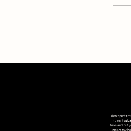
I don't post re
my my husband
time and put y
pics of my h