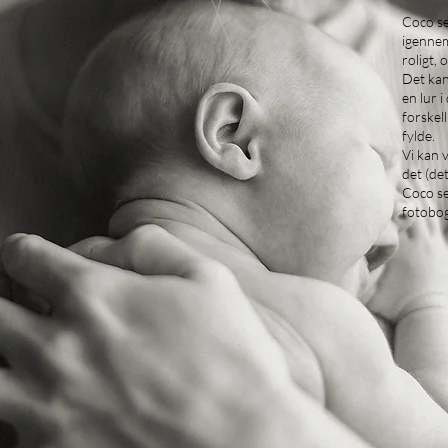
Coco se
igennem 
roligt,
Det kan
en lur 
forskell
fylde.
Vi kan 
det (det
Coco se
fotobog