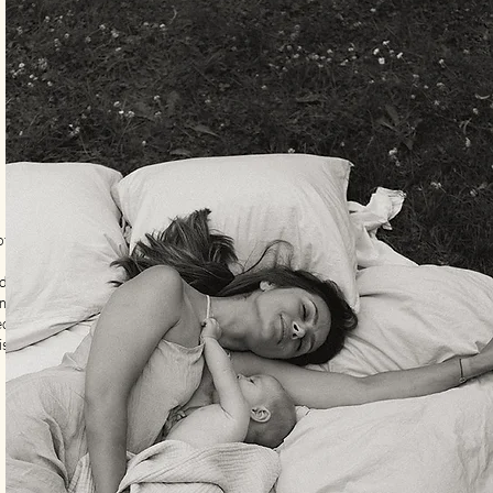
otiske og helt
s du venter barn
ilie.
ted ude i naturen –
is du har brug for