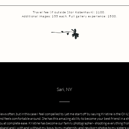
Travel fee (if outside Stor København): $100.
Additional images: $55 each. Full gallery experience: $500.
Sari, NY
views often, but in this case I feel compelled to. Let me start off by saying Kristine is the O
 feels comfortable around. She has this amazing ability to become your best friend in a s
ou at complete ease. Kristine has become our family photographer- shooting everything fro
usband and I with and without my boys, to my maternity and newborn photos to my sisters 