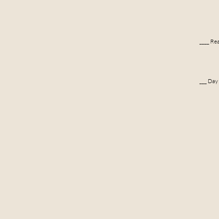
____ Re
Embark 
kristine
___ Day 
As we st
and atte
reality!
of any w
capturin