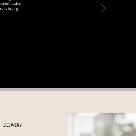
s unbelievable.
rd to having
___DELIVERY