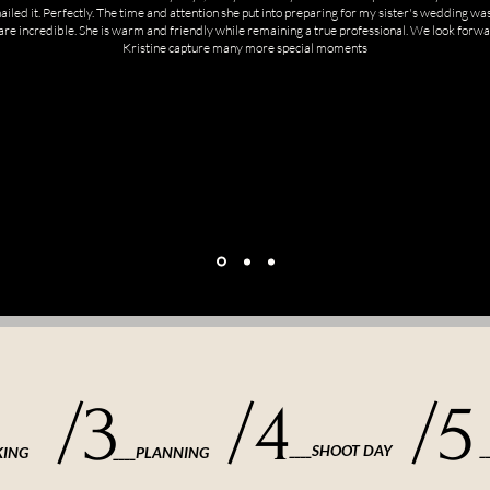
nailed it. Perfectly. The time and attention she put into preparing for my sister's wedding wa
are incredible. She is warm and friendly while remaining a true professional. We look forwa
Kristine capture many more special moments
/3
/4
/5
____SHOOT DAY
_
KING
____PLANNING