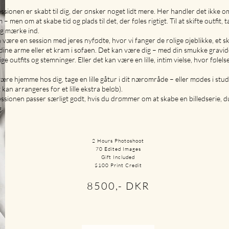
ssionen er skabt til dig, der ønsker noget lidt mere. Her handler det ikke o
– men om at skabe tid og plads til det, der føles rigtigt. Til at skifte outfit, t
 og mærke ind.
 være en session med jeres nyfødte, hvor vi fanger de rolige øjeblikke, et s
i dine arme eller et kram i sofaen. Det kan være dig – med din smukke gravide
ige outfits og stemninger. Eller det kan være en lille, intim vielse, hvor følels
være hjemme hos dig, tage en lille gåtur i dit nærområde – eller mødes i stud
 kan arrangeres for et lille ekstra beløb).
ssionen passer særligt godt, hvis du drømmer om at skabe en billedserie, d
.
2 Hours Photoshoot
70 Edited Images
Gift Included
$100 Print Credit
8500,- DKR