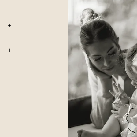
il to
dness,
o
 let go
bout