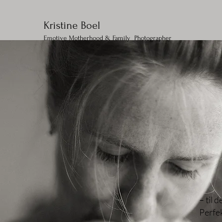
Kristine Boel
Emotive Motherhood & Family Photographer
– til 
Perfek