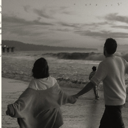
m at skynde sig
age det stille og
kift mellem amning,
 krop, fanget i
erne får lov at
ie, hvis du ønsker
u kan samle i en