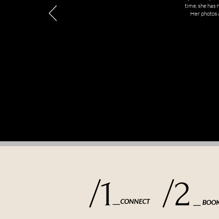
time, she has 
Her photos 
/1
/2
___CONNECT
___ BOO