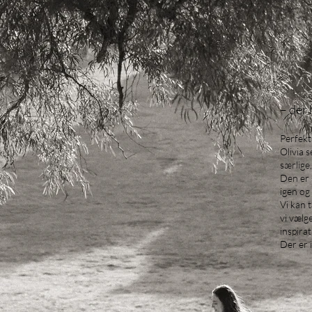
– der
Perfekt 
Olivia 
særlige,
Den er s
igen og
Vi kan 
vi vælg
inspirat
Der er 