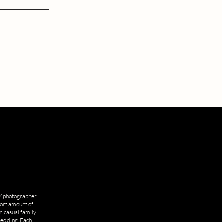
NLY photographer
hort amount of
m casual family
wedding. Each